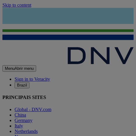
Skip to content
Menu
Abrir menu
Sign in to Veracity
Brazil
PRINCIPAIS SITES
Global - DNV.com
China
Germany
Italy
Netherlands