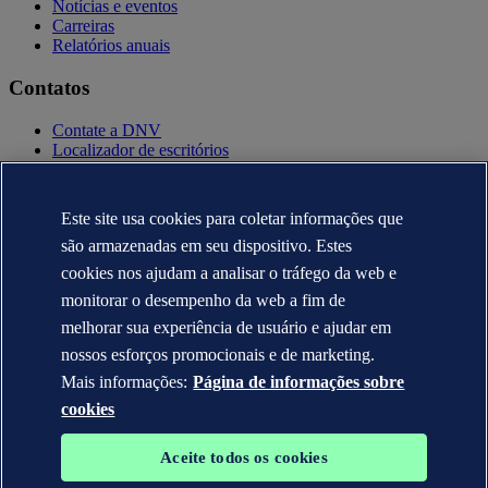
Notícias e eventos
Carreiras
Relatórios anuais
Contatos
Contate a DNV
Localizador de escritórios
Contatos para imprensa
Veracity.com
Este site usa cookies para coletar informações que
Política de privacidade
Termo de uso
são armazenadas em seu dispositivo. Estes
Copyright © DNV AS 2025
cookies nos ajudam a analisar o tráfego da web e
Informação sobre cookies
monitorar o desempenho da web a fim de
melhorar sua experiência de usuário e ajudar em
nossos esforços promocionais e de marketing.
Mais informações:
Página de informações sobre
cookies
Aceite todos os cookies