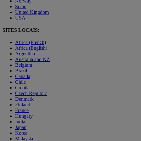
Norway
Spain
United Kingdom
USA
SITES LOCAIS:
Africa (French)
Africa (English)
Argentina
Australia and NZ
Belgium
Brazil
Canada
Chile
Croatia
Czech Republic
Denmark
Finland
France
Hungary
India
Japan
Korea
Malaysia