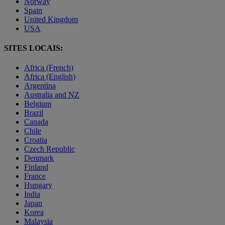
Norway
Spain
United Kingdom
USA
SITES LOCAIS:
Africa (French)
Africa (English)
Argentina
Australia and NZ
Belgium
Brazil
Canada
Chile
Croatia
Czech Republic
Denmark
Finland
France
Hungary
India
Japan
Korea
Malaysia