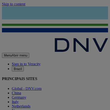
Skip to content
Menu
Abrir menu
Sign in to Veracity
Brazil
PRINCIPAIS SITES
Global - DNV.com
China
Germany
Italy
Netherlands