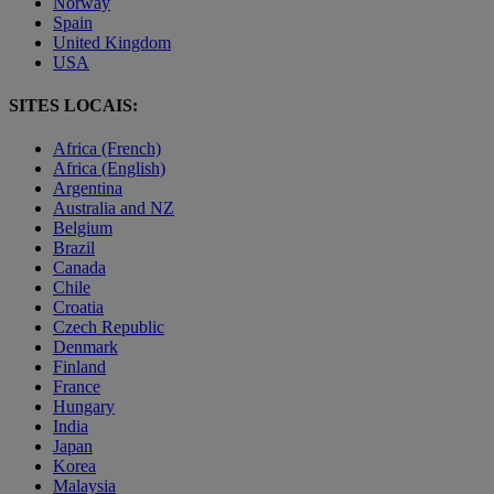
Norway
Spain
United Kingdom
USA
SITES LOCAIS:
Africa (French)
Africa (English)
Argentina
Australia and NZ
Belgium
Brazil
Canada
Chile
Croatia
Czech Republic
Denmark
Finland
France
Hungary
India
Japan
Korea
Malaysia