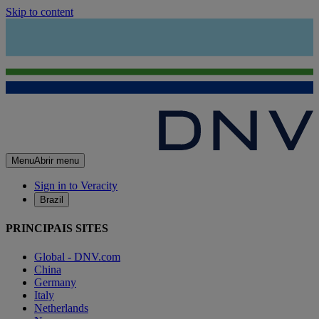
Skip to content
Menu
Abrir menu
Sign in to Veracity
Brazil
PRINCIPAIS SITES
Global - DNV.com
China
Germany
Italy
Netherlands