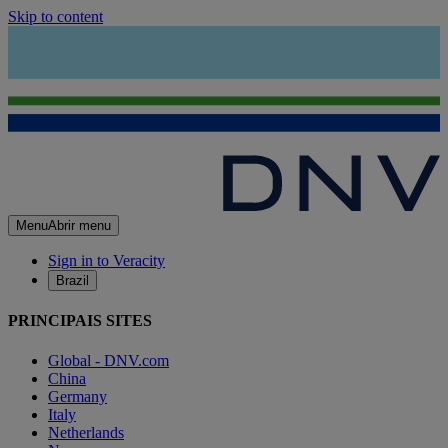
Skip to content
Menu
Abrir menu
Sign in to Veracity
Brazil
PRINCIPAIS SITES
Global - DNV.com
China
Germany
Italy
Netherlands