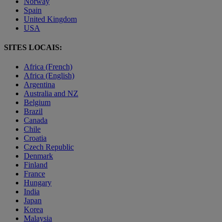
Norway
Spain
United Kingdom
USA
SITES LOCAIS:
Africa (French)
Africa (English)
Argentina
Australia and NZ
Belgium
Brazil
Canada
Chile
Croatia
Czech Republic
Denmark
Finland
France
Hungary
India
Japan
Korea
Malaysia