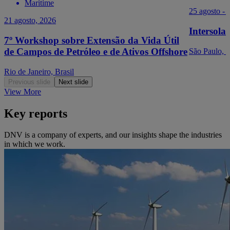
Maritime
25 agosto - 
21 agosto, 2026
Intersola
7º Workshop sobre Extensão da Vida Útil
de Campos de Petróleo e de Ativos Offshore
São Paulo, B
Rio de Janeiro, Brasil
Previous slide
Next slide
View More
Key reports
DNV is a company of experts, and our insights shape the industries
in which we work.