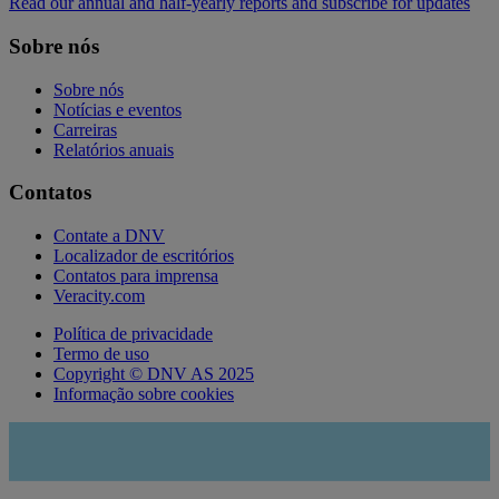
Read our annual and half-yearly reports and subscribe for updates
Sobre nós
Sobre nós
Notícias e eventos
Carreiras
Relatórios anuais
Contatos
Contate a DNV
Localizador de escritórios
Contatos para imprensa
Veracity.com
Política de privacidade
Termo de uso
Copyright © DNV AS 2025
Informação sobre cookies