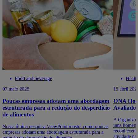
Food and beverage
Healt
07 maio 2025
15 abril 202
Poucas empresas adotam uma abordagem
ONA Honr
estruturada para a redução do desperdício
Avaliador
de alimentos
A Organizaç
uma homenag
Nossa última pesquisa ViewPoint mostra como poucas
reconhecend
empresas adotam uma abordagem estruturada para a
atividade n
redução do desperdício de alimentos.