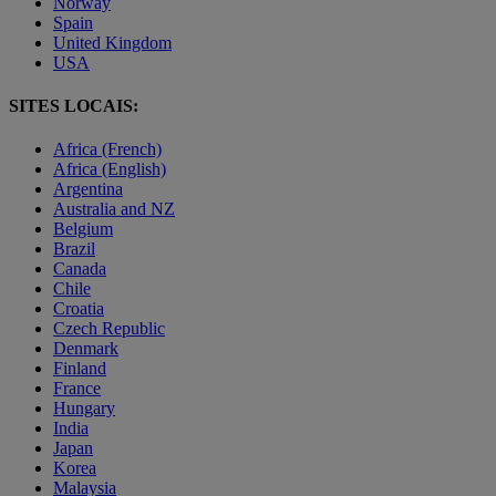
Norway
Spain
United Kingdom
USA
SITES LOCAIS:
Africa (French)
Africa (English)
Argentina
Australia and NZ
Belgium
Brazil
Canada
Chile
Croatia
Czech Republic
Denmark
Finland
France
Hungary
India
Japan
Korea
Malaysia