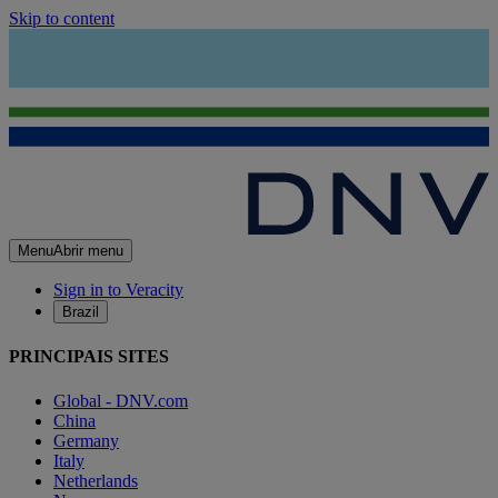
Skip to content
Menu
Abrir menu
Sign in to Veracity
Brazil
PRINCIPAIS SITES
Global - DNV.com
China
Germany
Italy
Netherlands