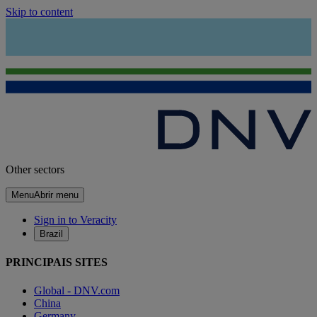
Skip to content
Other sectors
Menu
Abrir menu
Sign in to Veracity
Brazil
PRINCIPAIS SITES
Global - DNV.com
China
Germany