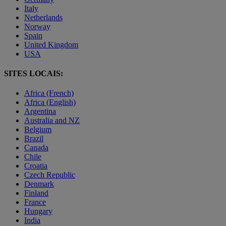
Italy
Netherlands
Norway
Spain
United Kingdom
USA
SITES LOCAIS:
Africa (French)
Africa (English)
Argentina
Australia and NZ
Belgium
Brazil
Canada
Chile
Croatia
Czech Republic
Denmark
Finland
France
Hungary
India