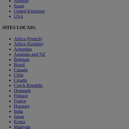
Norway
Spain
United Kingdom
USA
SITES LOCAIS:
Africa (French)
Africa (English)
Argentina
Australia and NZ
Belgium
Brazil
Canada
Chile
Croatia
Czech Republic
Denmark
Finland
France
Hungary
India
Japan
Korea
Malaysia