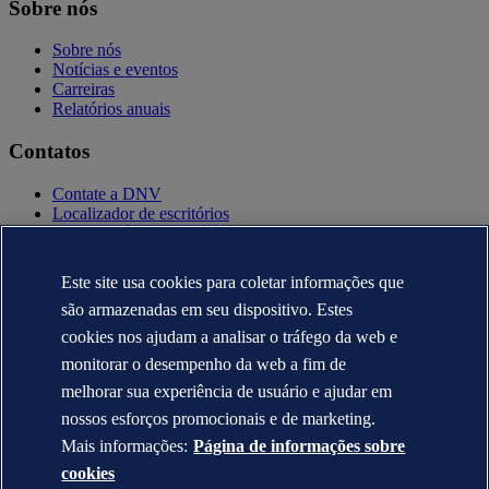
Sobre nós
Sobre nós
Notícias e eventos
Carreiras
Relatórios anuais
Contatos
Contate a DNV
Localizador de escritórios
Contatos para imprensa
Veracity.com
Este site usa cookies para coletar informações que
Política de privacidade
Termo de uso
são armazenadas em seu dispositivo. Estes
Copyright © DNV AS 2025
cookies nos ajudam a analisar o tráfego da web e
Informação sobre cookies
monitorar o desempenho da web a fim de
melhorar sua experiência de usuário e ajudar em
nossos esforços promocionais e de marketing.
Mais informações:
Página de informações sobre
cookies