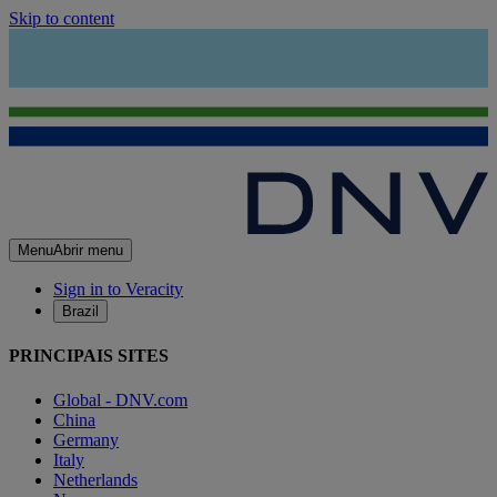
Skip to content
Menu
Abrir menu
Sign in to Veracity
Brazil
PRINCIPAIS SITES
Global - DNV.com
China
Germany
Italy
Netherlands