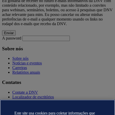
Eu gostaria de receber no futuro e-mails informativos da DNV com
conteúdo relacionado, por exemplo, mas não limitado a convites
para webinars, seminários, boletins, ou acesso à pesquisas que DNV
achar relevante para mim. Eu posso cancelar ou alterar minhas
preferências de e-mail a qualquer momento usando os links no
rodapé dos e-mails que recebo da DNV.
A password
Sobre nós
Sobre nós
Notícias e eventos
Carreiras
Relatórios anuais
Contatos
Contate a DNV
Localizador de escritórios
Contatos para imprensa
Veracity.com
Este site usa cookies para coletar informações que
Política de privacidade