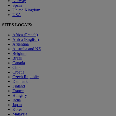
Norway
Spain
United Kingdom
USA
SITES LOCAIS:
Africa (French)
Africa (English)
Argentina
Australia and NZ
Belgium
Brazil
Canada
Chile
Croatia
Czech Republic
Denmark
Finland
France
Hungary
India
Japan
Korea
Malaysia