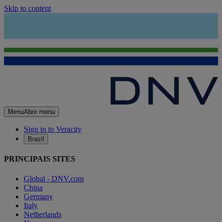
Skip to content
Menu
Abrir menu
Sign in to Veracity
Brazil
PRINCIPAIS SITES
Global - DNV.com
China
Germany
Italy
Netherlands