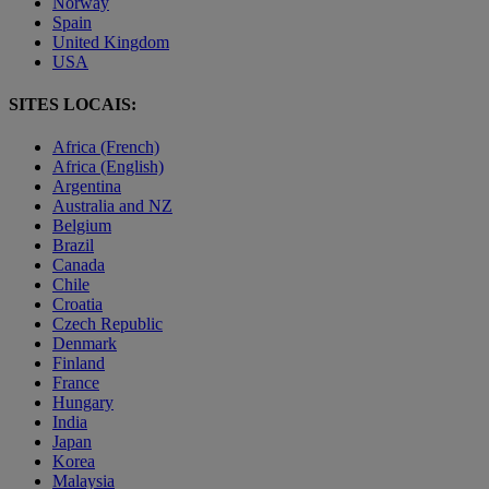
Norway
Spain
United Kingdom
USA
SITES LOCAIS:
Africa (French)
Africa (English)
Argentina
Australia and NZ
Belgium
Brazil
Canada
Chile
Croatia
Czech Republic
Denmark
Finland
France
Hungary
India
Japan
Korea
Malaysia