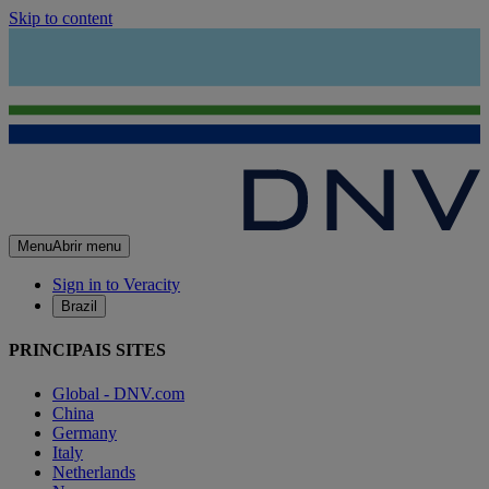
Skip to content
Menu
Abrir menu
Sign in to Veracity
Brazil
PRINCIPAIS SITES
Global - DNV.com
China
Germany
Italy
Netherlands