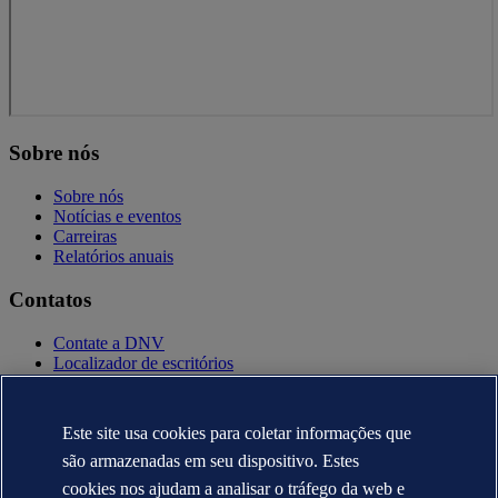
Sobre nós
Sobre nós
Notícias e eventos
Carreiras
Relatórios anuais
Contatos
Contate a DNV
Localizador de escritórios
Contatos para imprensa
Veracity.com
Este site usa cookies para coletar informações que
Política de privacidade
Termo de uso
são armazenadas em seu dispositivo. Estes
Copyright © DNV AS 2025
cookies nos ajudam a analisar o tráfego da web e