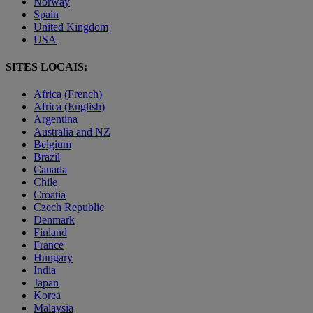
Norway
Spain
United Kingdom
USA
SITES LOCAIS:
Africa (French)
Africa (English)
Argentina
Australia and NZ
Belgium
Brazil
Canada
Chile
Croatia
Czech Republic
Denmark
Finland
France
Hungary
India
Japan
Korea
Malaysia