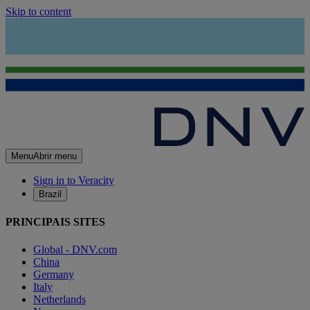
Skip to content
Menu
Abrir menu
Sign in to Veracity
Brazil
PRINCIPAIS SITES
Global - DNV.com
China
Germany
Italy
Netherlands