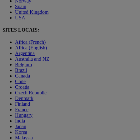
Norway
Spain
United Kingdom
USA
SITES LOCAIS:
Africa (French)
Africa (English)
Argentina
Australia and NZ
Belgium
Brazil
Canada
Chile
Croatia
Czech Republic
Denmark
Finland
France
Hungary
India
Japan
Korea
Malaysia