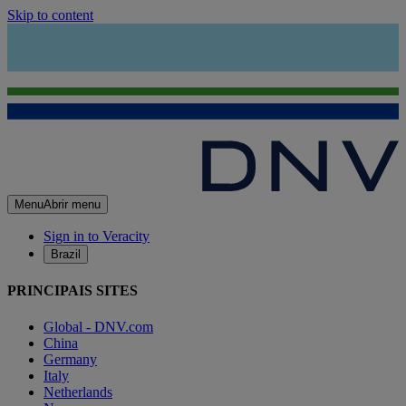
Skip to content
Menu
Abrir menu
Sign in to Veracity
Brazil
PRINCIPAIS SITES
Global - DNV.com
China
Germany
Italy
Netherlands