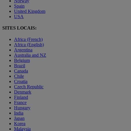
Norway
Spain
United Kingdom
USA
SITES LOCAIS:
Africa (French)
Africa (English)
Argentina
Australia and NZ
Belgium
Brazil
Canada
Chile
Croatia
Czech Republic
Denmark
Finland
France
Hungary
India
Japan
Korea
Malaysia