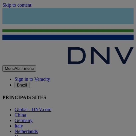
Skip to content
Menu
Abrir menu
Sign in to Veracity
Brazil
PRINCIPAIS SITES
Global - DNV.com
China
Germany
Italy
Netherlands