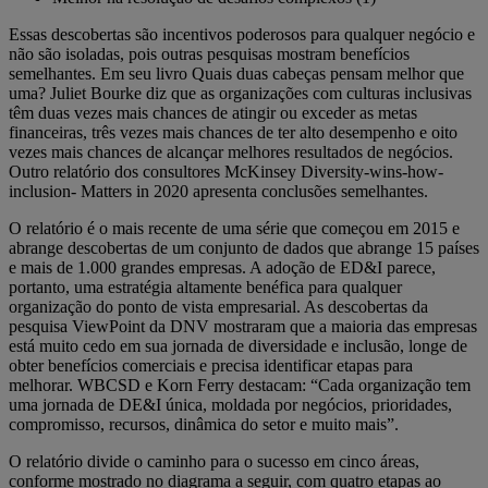
Essas descobertas são incentivos poderosos para qualquer negócio e
não são isoladas, pois outras pesquisas mostram benefícios
semelhantes. Em seu livro Quais duas cabeças pensam melhor que
uma? Juliet Bourke diz que as organizações com culturas inclusivas
têm duas vezes mais chances de atingir ou exceder as metas
financeiras, três vezes mais chances de ter alto desempenho e oito
vezes mais chances de alcançar melhores resultados de negócios.
Outro relatório dos consultores McKinsey Diversity-wins-how-
inclusion- Matters in 2020 apresenta conclusões semelhantes.
O relatório é o mais recente de uma série que começou em 2015 e
abrange descobertas de um conjunto de dados que abrange 15 países
e mais de 1.000 grandes empresas. A adoção de ED&I parece,
portanto, uma estratégia altamente benéfica para qualquer
organização do ponto de vista empresarial. As descobertas da
pesquisa ViewPoint da DNV mostraram que a maioria das empresas
está muito cedo em sua jornada de diversidade e inclusão, longe de
obter benefícios comerciais e precisa identificar etapas para
melhorar. WBCSD e Korn Ferry destacam: “Cada organização tem
uma jornada de DE&I única, moldada por negócios, prioridades,
compromisso, recursos, dinâmica do setor e muito mais”.
O relatório divide o caminho para o sucesso em cinco áreas,
conforme mostrado no diagrama a seguir, com quatro etapas ao