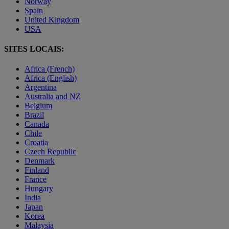
Norway
Spain
United Kingdom
USA
SITES LOCAIS:
Africa (French)
Africa (English)
Argentina
Australia and NZ
Belgium
Brazil
Canada
Chile
Croatia
Czech Republic
Denmark
Finland
France
Hungary
India
Japan
Korea
Malaysia