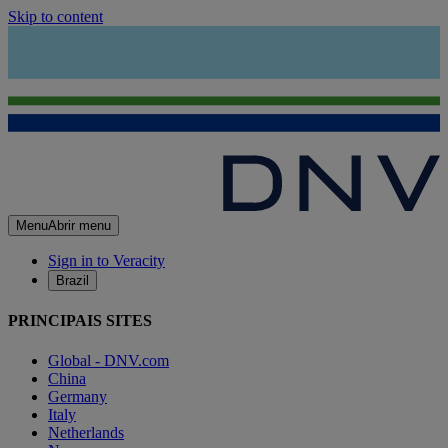
Skip to content
Menu
Abrir menu
Sign in to Veracity
Brazil
PRINCIPAIS SITES
Global - DNV.com
China
Germany
Italy
Netherlands