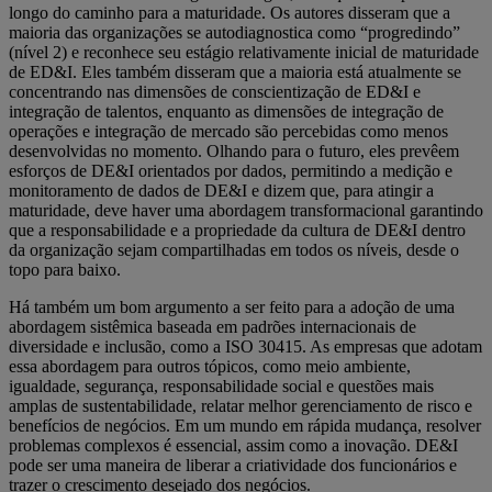
longo do caminho para a maturidade. Os autores disseram que a
maioria das organizações se autodiagnostica como “progredindo”
(nível 2) e reconhece seu estágio relativamente inicial de maturidade
de ED&I. Eles também disseram que a maioria está atualmente se
concentrando nas dimensões de conscientização de ED&I e
integração de talentos, enquanto as dimensões de integração de
operações e integração de mercado são percebidas como menos
desenvolvidas no momento. Olhando para o futuro, eles prevêem
esforços de DE&I orientados por dados, permitindo a medição e
monitoramento de dados de DE&I e dizem que, para atingir a
maturidade, deve haver uma abordagem transformacional garantindo
que a responsabilidade e a propriedade da cultura de DE&I dentro
da organização sejam compartilhadas em todos os níveis, desde o
topo para baixo.
Há também um bom argumento a ser feito para a adoção de uma
abordagem sistêmica baseada em padrões internacionais de
diversidade e inclusão, como a ISO 30415. As empresas que adotam
essa abordagem para outros tópicos, como meio ambiente,
igualdade, segurança, responsabilidade social e questões mais
amplas de sustentabilidade, relatar melhor gerenciamento de risco e
benefícios de negócios. Em um mundo em rápida mudança, resolver
problemas complexos é essencial, assim como a inovação. DE&I
pode ser uma maneira de liberar a criatividade dos funcionários e
trazer o crescimento desejado dos negócios.