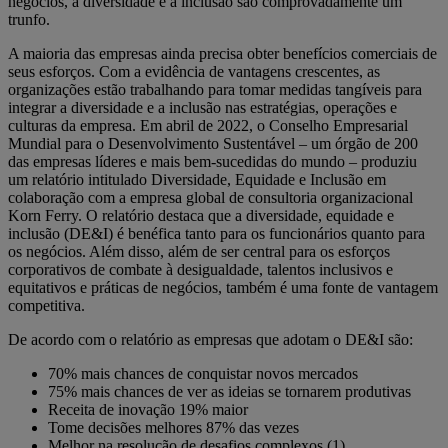
negócios, a diversidade e a inclusão são comprovadamente um
trunfo.
A maioria das empresas ainda precisa obter benefícios comerciais de
seus esforços. Com a evidência de vantagens crescentes, as
organizações estão trabalhando para tomar medidas tangíveis para
integrar a diversidade e a inclusão nas estratégias, operações e
culturas da empresa. Em abril de 2022, o Conselho Empresarial
Mundial para o Desenvolvimento Sustentável – um órgão de 200
das empresas líderes e mais bem-sucedidas do mundo – produziu
um relatório intitulado Diversidade, Equidade e Inclusão em
colaboração com a empresa global de consultoria organizacional
Korn Ferry. O relatório destaca que a diversidade, equidade e
inclusão (DE&I) é benéfica tanto para os funcionários quanto para
os negócios. Além disso, além de ser central para os esforços
corporativos de combate à desigualdade, talentos inclusivos e
equitativos e práticas de negócios, também é uma fonte de vantagem
competitiva.
De acordo com o relatório as empresas que adotam o DE&I são:
70% mais chances de conquistar novos mercados
75% mais chances de ver as ideias se tornarem produtivas
Receita de inovação 19% maior
Tome decisões melhores 87% das vezes
Melhor na resolução de desafios complexos (1)