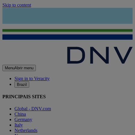
Skip to content
Menu
Abrir menu
Sign in to Veracity
Brazil
PRINCIPAIS SITES
Global - DNV.com
China
Germany
Italy
Netherlands