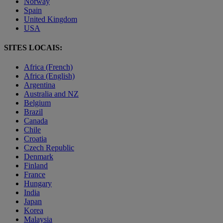
Norway
Spain
United Kingdom
USA
SITES LOCAIS:
Africa (French)
Africa (English)
Argentina
Australia and NZ
Belgium
Brazil
Canada
Chile
Croatia
Czech Republic
Denmark
Finland
France
Hungary
India
Japan
Korea
Malaysia