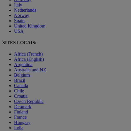
Italy
Netherlands
Norway
Spain
United Kingdom
USA
SITES LOCAIS:
Africa (French)
Africa (English)
Argentina
Australia and NZ
Belgium
Brazil
Canada
Chile
Croatia
Czech Republic
Denmark
Finland
France
Hungary
India