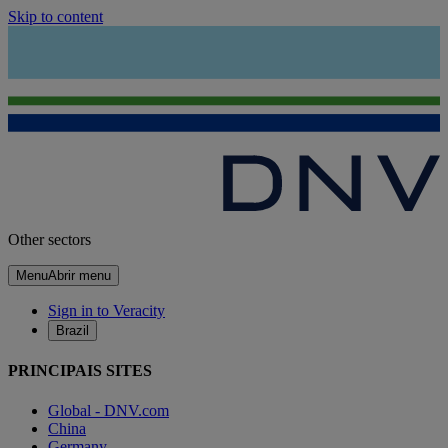
Skip to content
Other sectors
Menu
Abrir menu
Sign in to Veracity
Brazil
PRINCIPAIS SITES
Global - DNV.com
China
Germany