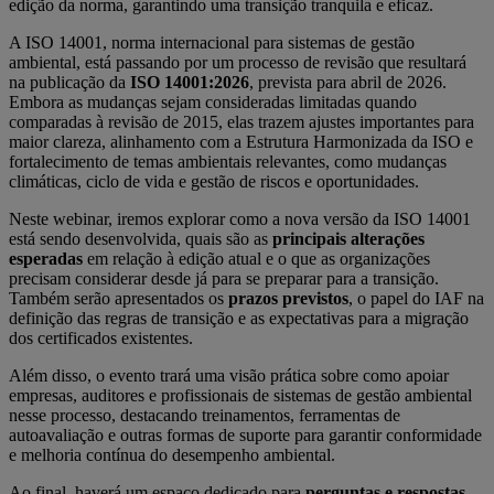
edição da norma, garantindo uma transição tranquila e eficaz.
A ISO 14001, norma internacional para sistemas de gestão
ambiental, está passando por um processo de revisão que resultará
na publicação da
ISO 14001:2026
, prevista para abril de 2026.
Embora as mudanças sejam consideradas limitadas quando
comparadas à revisão de 2015, elas trazem ajustes importantes para
maior clareza, alinhamento com a Estrutura Harmonizada da ISO e
fortalecimento de temas ambientais relevantes, como mudanças
climáticas, ciclo de vida e gestão de riscos e oportunidades.
Neste webinar, iremos explorar como a nova versão da ISO 14001
está sendo desenvolvida, quais são as
principais alterações
esperadas
em relação à edição atual e o que as organizações
precisam considerar desde já para se preparar para a transição.
Também serão apresentados os
prazos previstos
, o papel do IAF na
definição das regras de transição e as expectativas para a migração
dos certificados existentes.
Além disso, o evento trará uma visão prática sobre como apoiar
empresas, auditores e profissionais de sistemas de gestão ambiental
nesse processo, destacando treinamentos, ferramentas de
autoavaliação e outras formas de suporte para garantir conformidade
e melhoria contínua do desempenho ambiental.
Ao final, haverá um espaço dedicado para
perguntas e respostas
,