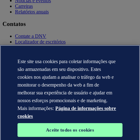
Notícias e eventos
Carreiras
Relatórios anuais
Contatos
Contate a DNV
Localizador de escritórios
Contatos para imprensa
Veracity.com
Este site usa cookies para coletar informações que
Política de privacidade
Termo de uso
são armazenadas em seu dispositivo. Estes
Copyright © DNV AS 2025
cookies nos ajudam a analisar o tráfego da web e
Informação sobre cookies
monitorar o desempenho da web a fim de
melhorar sua experiência de usuário e ajudar em
nossos esforços promocionais e de marketing.
Mais informações:
Página de informações sobre
cookies
Aceite todos os cookies