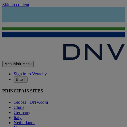
Skip to content
Menu
Abrir menu
Sign in to Veracity
Brazil
PRINCIPAIS SITES
Global - DNV.com
China
Germany
Italy
Netherlands