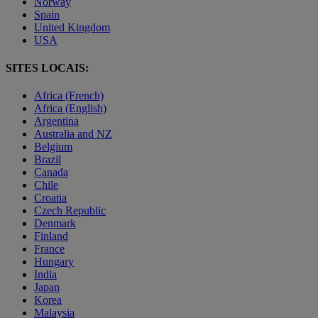
Norway
Spain
United Kingdom
USA
SITES LOCAIS:
Africa (French)
Africa (English)
Argentina
Australia and NZ
Belgium
Brazil
Canada
Chile
Croatia
Czech Republic
Denmark
Finland
France
Hungary
India
Japan
Korea
Malaysia