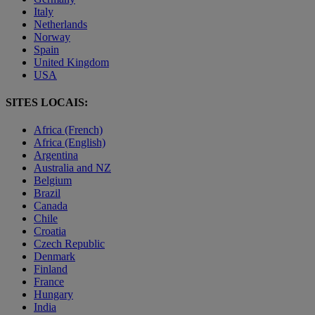
Italy
Netherlands
Norway
Spain
United Kingdom
USA
SITES LOCAIS:
Africa (French)
Africa (English)
Argentina
Australia and NZ
Belgium
Brazil
Canada
Chile
Croatia
Czech Republic
Denmark
Finland
France
Hungary
India