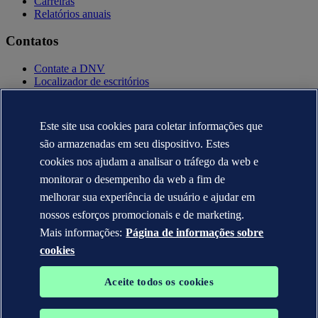
Carreiras
Relatórios anuais
Contatos
Contate a DNV
Localizador de escritórios
Contatos para imprensa
Veracity.com
Este site usa cookies para coletar informações que
Política de privacidade
são armazenadas em seu dispositivo. Estes
Termo de uso
Copyright © DNV AS 2025
cookies nos ajudam a analisar o tráfego da web e
Informação sobre cookies
monitorar o desempenho da web a fim de
melhorar sua experiência de usuário e ajudar em
nossos esforços promocionais e de marketing.
Mais informações:
Página de informações sobre
cookies
Aceite todos os cookies