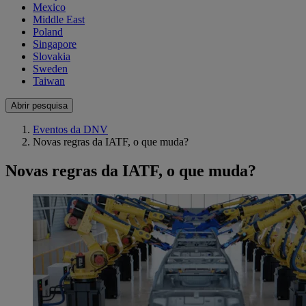
Mexico
Middle East
Poland
Singapore
Slovakia
Sweden
Taiwan
Abrir pesquisa
Eventos da DNV
Novas regras da IATF, o que muda?
Novas regras da IATF, o que muda?