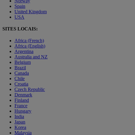
Norway
Spain
United Kingdom
USA
SITES LOCAIS:
Africa (French)
Africa (English)
Argentina
Australia and NZ
Belgium
Brazil
Canada
Chile
Croatia
Czech Republic
Denmark
Finland
France
Hungary
India
Japan
Korea
Malaysia