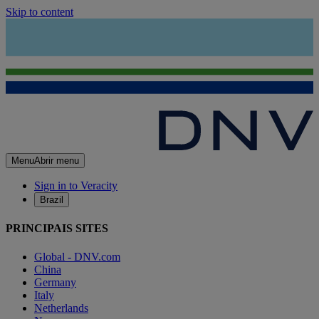
Skip to content
Menu
Abrir menu
Sign in to Veracity
Brazil
PRINCIPAIS SITES
Global - DNV.com
China
Germany
Italy
Netherlands