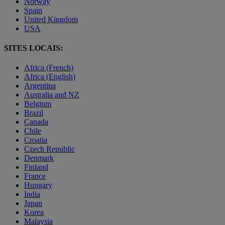
Norway
Spain
United Kingdom
USA
SITES LOCAIS:
Africa (French)
Africa (English)
Argentina
Australia and NZ
Belgium
Brazil
Canada
Chile
Croatia
Czech Republic
Denmark
Finland
France
Hungary
India
Japan
Korea
Malaysia