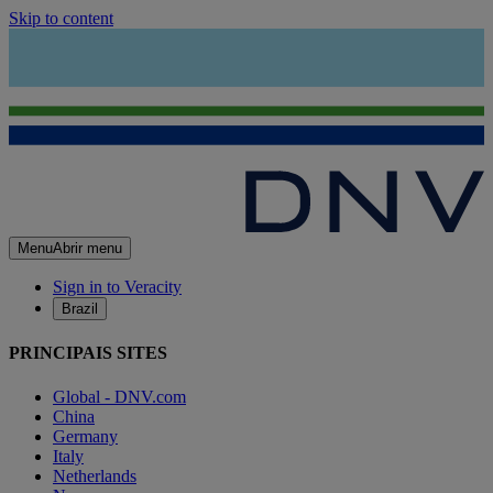
Skip to content
Menu
Abrir menu
Sign in to Veracity
Brazil
PRINCIPAIS SITES
Global - DNV.com
China
Germany
Italy
Netherlands