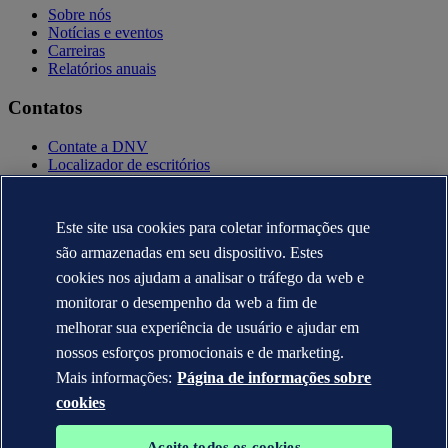
Sobre nós
Notícias e eventos
Carreiras
Relatórios anuais
Contatos
Contate a DNV
Localizador de escritórios
Contatos para imprensa
Veracity.com
Este site usa cookies para coletar informações que
Política de privacidade
Termo de uso
são armazenadas em seu dispositivo. Estes
Copyright © DNV AS 2025
cookies nos ajudam a analisar o tráfego da web e
Informação sobre cookies
monitorar o desempenho da web a fim de
melhorar sua experiência de usuário e ajudar em
nossos esforços promocionais e de marketing.
Mais informações:
Página de informações sobre
cookies
Aceite todos os cookies