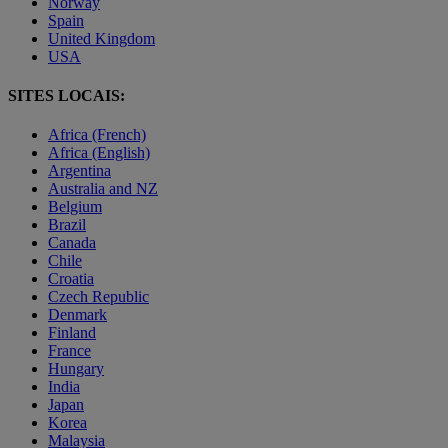
Norway
Spain
United Kingdom
USA
SITES LOCAIS:
Africa (French)
Africa (English)
Argentina
Australia and NZ
Belgium
Brazil
Canada
Chile
Croatia
Czech Republic
Denmark
Finland
France
Hungary
India
Japan
Korea
Malaysia