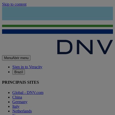
Skip to content
Menu
Abrir menu
Sign in to Veracity
Brazil
PRINCIPAIS SITES
Global - DNV.com
China
Germany
Italy
Netherlands