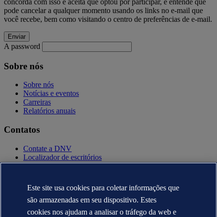
concorda com isso e aceita que optou por participar, e entende que
pode cancelar a qualquer momento usando os links no e-mail que
você recebe, bem como visitando o centro de preferências de e-mail.
A password
Sobre nós
Sobre nós
Notícias e eventos
Carreiras
Relatórios anuais
Contatos
Contate a DNV
Localizador de escritórios
Contatos para imprensa
Veracity.com
Este site usa cookies para coletar informações que
Política de privacidade
Termo de uso
são armazenadas em seu dispositivo. Estes
Copyright © DNV AS 2025
cookies nos ajudam a analisar o tráfego da web e