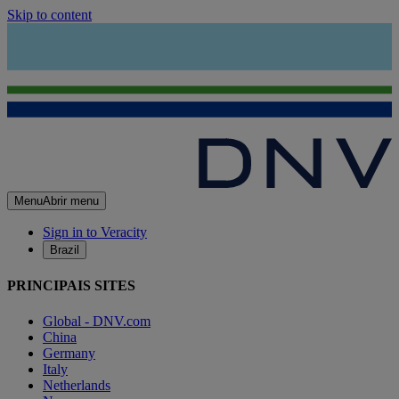
Skip to content
Menu
Abrir menu
Sign in to Veracity
Brazil
PRINCIPAIS SITES
Global - DNV.com
China
Germany
Italy
Netherlands