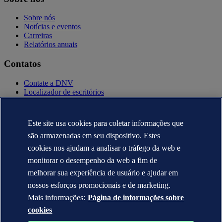
Sobre nós
Notícias e eventos
Carreiras
Relatórios anuais
Contatos
Contate a DNV
Localizador de escritórios
Contatos para imprensa
Veracity.com
Este site usa cookies para coletar informações que
Política de privacidade
Termo de uso
são armazenadas em seu dispositivo. Estes
Copyright © DNV AS 2025
cookies nos ajudam a analisar o tráfego da web e
Informação sobre cookies
monitorar o desempenho da web a fim de
melhorar sua experiência de usuário e ajudar em
nossos esforços promocionais e de marketing.
Mais informações:
Página de informações sobre
cookies