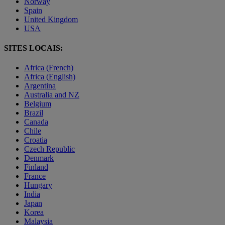
Norway
Spain
United Kingdom
USA
SITES LOCAIS:
Africa (French)
Africa (English)
Argentina
Australia and NZ
Belgium
Brazil
Canada
Chile
Croatia
Czech Republic
Denmark
Finland
France
Hungary
India
Japan
Korea
Malaysia