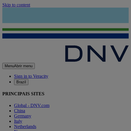
Skip to content
Menu
Abrir menu
Sign in to Veracity
Brazil
PRINCIPAIS SITES
Global - DNV.com
China
Germany
Italy
Netherlands