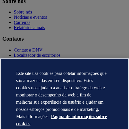
Sobre nós
Sobre nós
Notícias e eventos
Carreiras
Relatórios anuais
Contatos
Contate a DNV
Localizador de escritórios
Contatos para imprensa
Veracity.com
Este site usa cookies para coletar informações que
Política de privacidade
Termo de uso
são armazenadas em seu dispositivo. Estes
Copyright © DNV AS 2025
cookies nos ajudam a analisar o tráfego da web e
Informação sobre cookies
monitorar o desempenho da web a fim de
melhorar sua experiência de usuário e ajudar em
nossos esforços promocionais e de marketing.
Mais informações:
Página de informações sobre
cookies