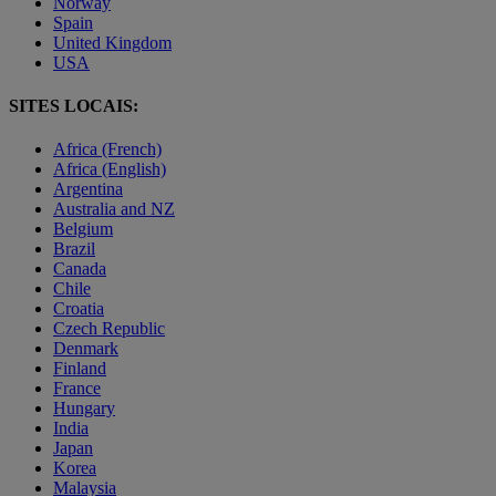
Norway
Spain
United Kingdom
USA
SITES LOCAIS:
Africa (French)
Africa (English)
Argentina
Australia and NZ
Belgium
Brazil
Canada
Chile
Croatia
Czech Republic
Denmark
Finland
France
Hungary
India
Japan
Korea
Malaysia