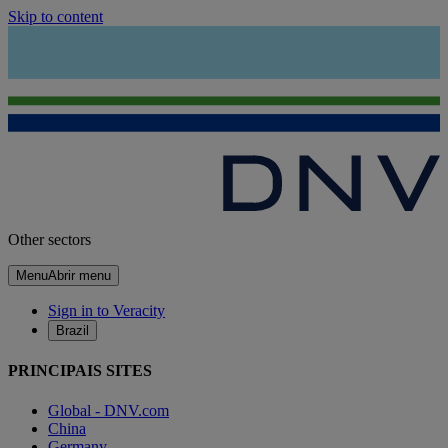
Skip to content
Other sectors
Menu
Abrir menu
Sign in to Veracity
Brazil
PRINCIPAIS SITES
Global - DNV.com
China
Germany