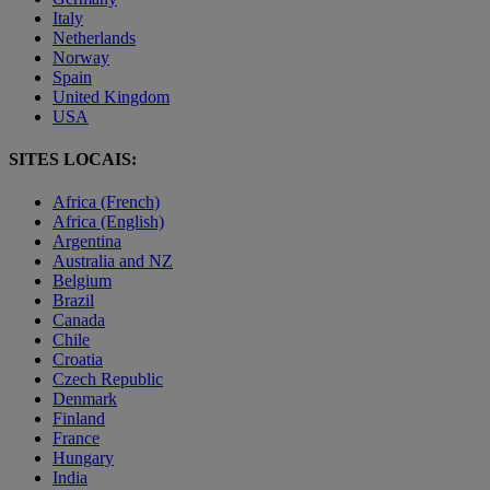
Italy
Netherlands
Norway
Spain
United Kingdom
USA
SITES LOCAIS:
Africa (French)
Africa (English)
Argentina
Australia and NZ
Belgium
Brazil
Canada
Chile
Croatia
Czech Republic
Denmark
Finland
France
Hungary
India