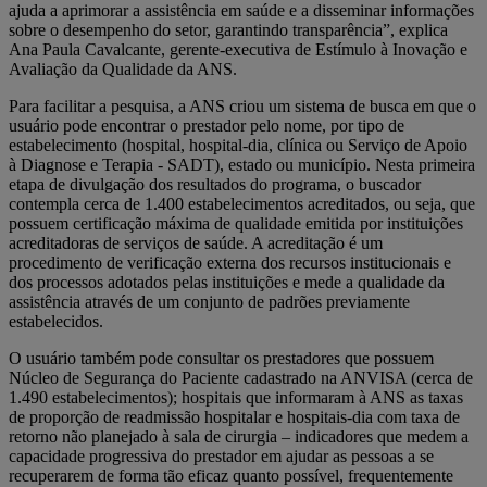
ajuda a aprimorar a assistência em saúde e a disseminar informações
sobre o desempenho do setor, garantindo transparência”, explica
Ana Paula Cavalcante, gerente-executiva de Estímulo à Inovação e
Avaliação da Qualidade da ANS.
Para facilitar a pesquisa, a ANS criou um sistema de busca em que o
usuário pode encontrar o prestador pelo nome, por tipo de
estabelecimento (hospital, hospital-dia, clínica ou Serviço de Apoio
à Diagnose e Terapia - SADT), estado ou município. Nesta primeira
etapa de divulgação dos resultados do programa, o buscador
contempla cerca de 1.400 estabelecimentos acreditados, ou seja, que
possuem certificação máxima de qualidade emitida por instituições
acreditadoras de serviços de saúde. A acreditação é um
procedimento de verificação externa dos recursos institucionais e
dos processos adotados pelas instituições e mede a qualidade da
assistência através de um conjunto de padrões previamente
estabelecidos.
O usuário também pode consultar os prestadores que possuem
Núcleo de Segurança do Paciente cadastrado na ANVISA (cerca de
1.490 estabelecimentos); hospitais que informaram à ANS as taxas
de proporção de readmissão hospitalar e hospitais-dia com taxa de
retorno não planejado à sala de cirurgia – indicadores que medem a
capacidade progressiva do prestador em ajudar as pessoas a se
recuperarem de forma tão eficaz quanto possível, frequentemente