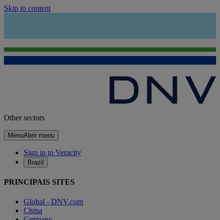
Skip to content
Other sectors
Menu
Abrir menu
Sign in to Veracity
Brazil
PRINCIPAIS SITES
Global - DNV.com
China
Germany