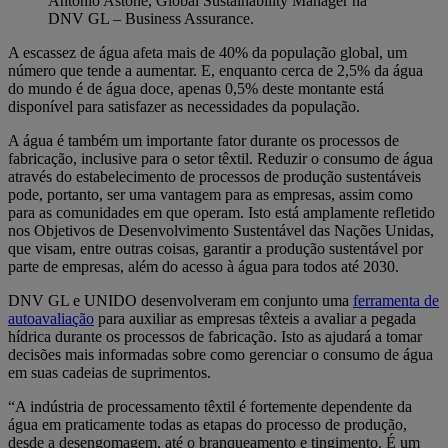
Antonio Astone, Global Sustainability Manager na
DNV GL – Business Assurance.
A escassez de água afeta mais de 40% da população global, um
número que tende a aumentar. E, enquanto cerca de 2,5% da água
do mundo é de água doce, apenas 0,5% deste montante está
disponível para satisfazer as necessidades da população.
A água é também um importante fator durante os processos de
fabricação, inclusive para o setor têxtil. Reduzir o consumo de água
através do estabelecimento de processos de produção sustentáveis
pode, portanto, ser uma vantagem para as empresas, assim como
para as comunidades em que operam. Isto está amplamente refletido
nos Objetivos de Desenvolvimento Sustentável das Nações Unidas,
que visam, entre outras coisas, garantir a produção sustentável por
parte de empresas, além do acesso à água para todos até 2030.
DNV GL e UNIDO desenvolveram em conjunto uma
ferramenta de
autoavaliação
para auxiliar as empresas têxteis a avaliar a pegada
hídrica durante os processos de fabricação. Isto as ajudará a tomar
decisões mais informadas sobre como gerenciar o consumo de água
em suas cadeias de suprimentos.
“A indústria de processamento têxtil é fortemente dependente da
água em praticamente todas as etapas do processo de produção,
desde a desengomagem, até o branqueamento e tingimento. É um