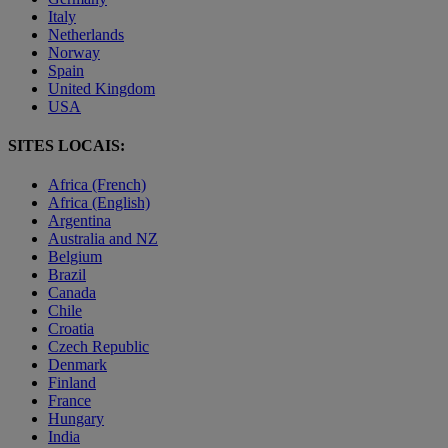
Italy
Netherlands
Norway
Spain
United Kingdom
USA
SITES LOCAIS:
Africa (French)
Africa (English)
Argentina
Australia and NZ
Belgium
Brazil
Canada
Chile
Croatia
Czech Republic
Denmark
Finland
France
Hungary
India