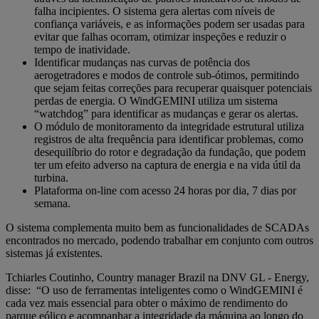
falha incipientes. O sistema gera alertas com níveis de
confiança variáveis, e as informações podem ser usadas para
evitar que falhas ocorram, otimizar inspeções e reduzir o
tempo de inatividade.
Identificar mudanças nas curvas de potência dos
aerogetradores e modos de controle sub-ótimos, permitindo
que sejam feitas correções para recuperar quaisquer potenciais
perdas de energia. O WindGEMINI utiliza um sistema
“watchdog” para identificar as mudanças e gerar os alertas.
O módulo de monitoramento da integridade estrutural utiliza
registros de alta frequência para identificar problemas, como
desequilíbrio do rotor e degradação da fundação, que podem
ter um efeito adverso na captura de energia e na vida útil da
turbina.
Plataforma on-line com acesso 24 horas por dia, 7 dias por
semana.
O sistema complementa muito bem as funcionalidades de SCADAs
encontrados no mercado, podendo trabalhar em conjunto com outros
sistemas já existentes.
Tchiarles Coutinho, Country manager Brazil na DNV GL - Energy,
disse: “O uso de ferramentas inteligentes como o WindGEMINI é
cada vez mais essencial para obter o máximo de rendimento do
parque eólico e acompanhar a integridade da máquina ao longo do