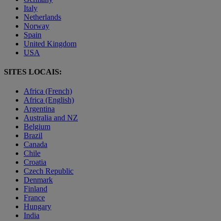
Italy
Netherlands
Norway
Spain
United Kingdom
USA
SITES LOCAIS:
Africa (French)
Africa (English)
Argentina
Australia and NZ
Belgium
Brazil
Canada
Chile
Croatia
Czech Republic
Denmark
Finland
France
Hungary
India