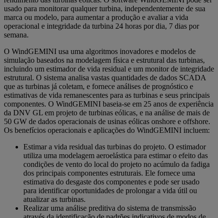
usado para monitorar qualquer turbina, independentemente de sua
marca ou modelo, para aumentar a produção e avaliar a vida
operacional e integridade da turbina 24 horas por dia, 7 dias por
semana.
O WindGEMINI usa uma algoritmos inovadores e modelos de
simulação baseados na modelagem física e estrutural das turbinas,
incluindo um estimador de vida residual e um monitor de integridade
estrutural. O sistema analisa vastas quantidades de dados SCADA
que as turbinas já coletam, e fornece análises de prognóstico e
estimativas de vida remanescentes para as turbinas e seus principais
componentes. O WindGEMINI baseia-se em 25 anos de experiência
da DNV GL em projeto de turbinas eólicas, e na análise de mais de
50 GW de dados operacionais de usinas eólicas onshore e offshore.
Os benefícios operacionais e aplicações do WindGEMINI incluem:
Estimar a vida residual das turbinas do projeto. O estimador
utiliza uma modelagem aeroelástica para estimar o efeito das
condições de vento do local do projeto no acúmulo da fadiga
dos principais componentes estruturais. Ele fornece uma
estimativa do desgaste dos componentes e pode ser usado
para identificar oportunidades de prolongar a vida útil ou
atualizar as turbinas.
Realizar uma análise preditiva do sistema de transmissão
através da identificação de padrões indicativos de modos de