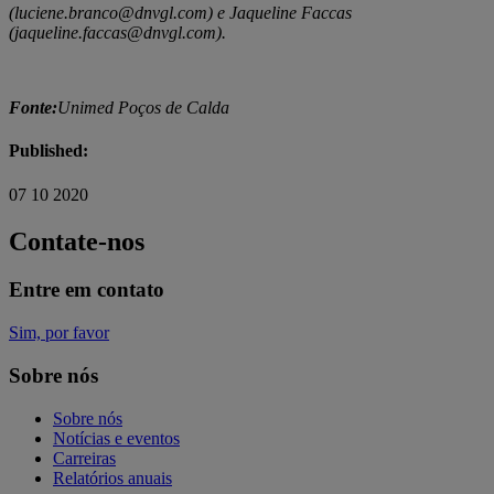
(
luciene.branco@dnvgl.com
) e Jaqueline Faccas
(
jaqueline.faccas@dnvgl.com
).
Fonte:
Unimed Poços de Calda
Published:
07 10 2020
Contate-nos
Entre em contato
Sim, por favor
Sobre nós
Sobre nós
Notícias e eventos
Carreiras
Relatórios anuais