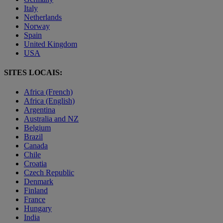
Italy
Netherlands
Norway
Spain
United Kingdom
USA
SITES LOCAIS:
Africa (French)
Africa (English)
Argentina
Australia and NZ
Belgium
Brazil
Canada
Chile
Croatia
Czech Republic
Denmark
Finland
France
Hungary
India