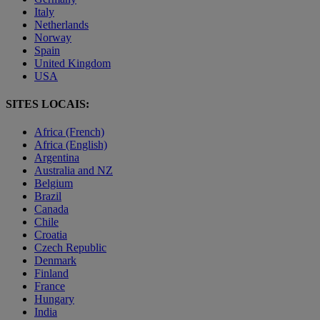
Italy
Netherlands
Norway
Spain
United Kingdom
USA
SITES LOCAIS:
Africa (French)
Africa (English)
Argentina
Australia and NZ
Belgium
Brazil
Canada
Chile
Croatia
Czech Republic
Denmark
Finland
France
Hungary
India