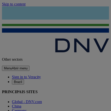
Skip to content
Other sectors
Menu
Abrir menu
Sign in to Veracity
Brazil
PRINCIPAIS SITES
Global - DNV.com
China
Germany