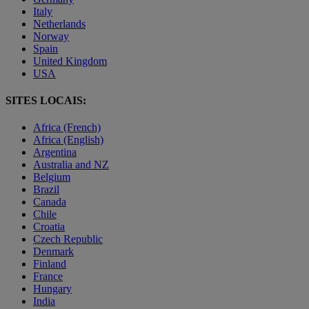
Italy
Netherlands
Norway
Spain
United Kingdom
USA
SITES LOCAIS:
Africa (French)
Africa (English)
Argentina
Australia and NZ
Belgium
Brazil
Canada
Chile
Croatia
Czech Republic
Denmark
Finland
France
Hungary
India