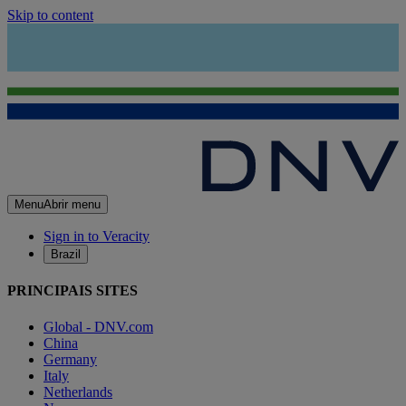
Skip to content
Menu
Abrir menu
Sign in to Veracity
Brazil
PRINCIPAIS SITES
Global - DNV.com
China
Germany
Italy
Netherlands