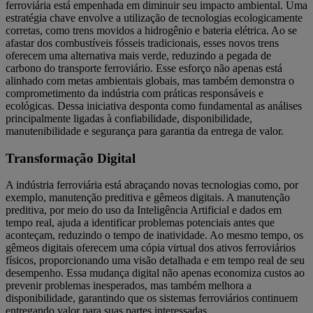
ferroviária está empenhada em diminuir seu impacto ambiental. Uma
estratégia chave envolve a utilização de tecnologias ecologicamente
corretas, como trens movidos a hidrogênio e bateria elétrica. Ao se
afastar dos combustíveis fósseis tradicionais, esses novos trens
oferecem uma alternativa mais verde, reduzindo a pegada de
carbono do transporte ferroviário. Esse esforço não apenas está
alinhado com metas ambientais globais, mas também demonstra o
comprometimento da indústria com práticas responsáveis e
ecológicas. Dessa iniciativa desponta como fundamental as análises
principalmente ligadas à confiabilidade, disponibilidade,
manutenibilidade e segurança para garantia da entrega de valor.
Transformação Digital
A indústria ferroviária está abraçando novas tecnologias como, por
exemplo, manutenção preditiva e gêmeos digitais. A manutenção
preditiva, por meio do uso da Inteligência Artificial e dados em
tempo real, ajuda a identificar problemas potenciais antes que
aconteçam, reduzindo o tempo de inatividade. Ao mesmo tempo, os
gêmeos digitais oferecem uma cópia virtual dos ativos ferroviários
físicos, proporcionando uma visão detalhada e em tempo real de seu
desempenho. Essa mudança digital não apenas economiza custos ao
prevenir problemas inesperados, mas também melhora a
disponibilidade, garantindo que os sistemas ferroviários continuem
entregando valor para suas partes interessadas.