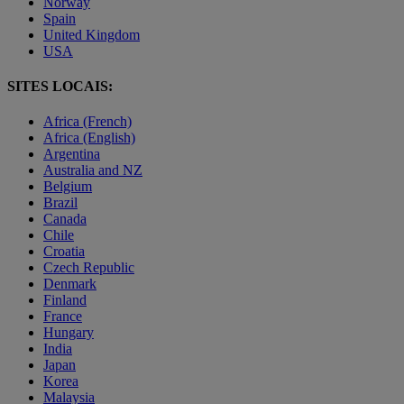
Norway
Spain
United Kingdom
USA
SITES LOCAIS:
Africa (French)
Africa (English)
Argentina
Australia and NZ
Belgium
Brazil
Canada
Chile
Croatia
Czech Republic
Denmark
Finland
France
Hungary
India
Japan
Korea
Malaysia