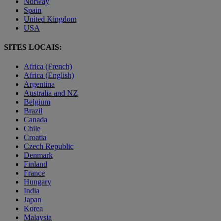
Norway
Spain
United Kingdom
USA
SITES LOCAIS:
Africa (French)
Africa (English)
Argentina
Australia and NZ
Belgium
Brazil
Canada
Chile
Croatia
Czech Republic
Denmark
Finland
France
Hungary
India
Japan
Korea
Malaysia