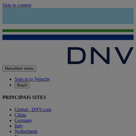
Skip to content
Menu
Abrir menu
Sign in to Veracity
Brazil
PRINCIPAIS SITES
Global - DNV.com
China
Germany
Italy
Netherlands