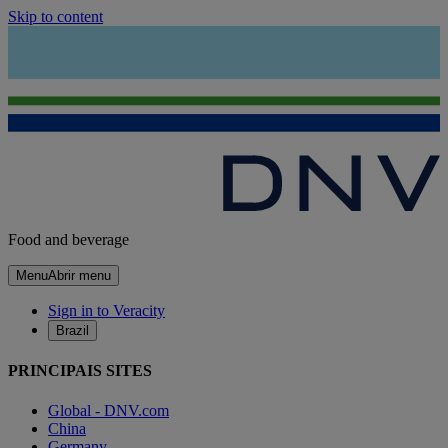
Skip to content
Food and beverage
Menu
Abrir menu
Sign in to Veracity
Brazil
PRINCIPAIS SITES
Global - DNV.com
China
Germany