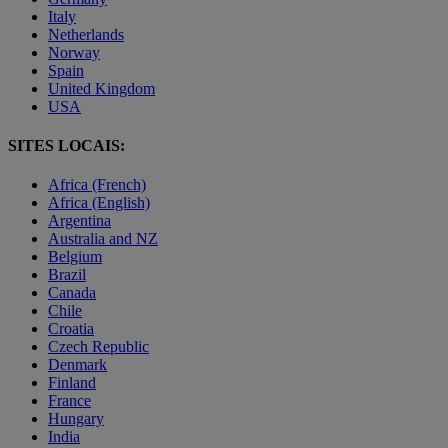
Italy
Netherlands
Norway
Spain
United Kingdom
USA
SITES LOCAIS:
Africa (French)
Africa (English)
Argentina
Australia and NZ
Belgium
Brazil
Canada
Chile
Croatia
Czech Republic
Denmark
Finland
France
Hungary
India