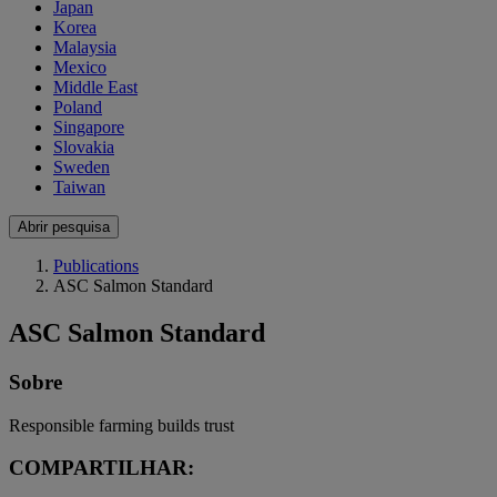
Japan
Korea
Malaysia
Mexico
Middle East
Poland
Singapore
Slovakia
Sweden
Taiwan
Abrir pesquisa
Publications
ASC Salmon Standard
ASC Salmon Standard
Sobre
Responsible farming builds trust
COMPARTILHAR: