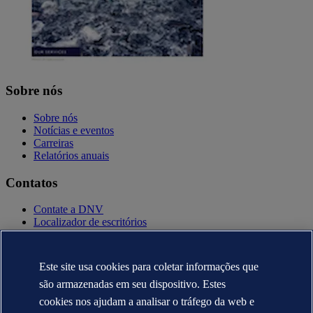
Sobre nós
Sobre nós
Notícias e eventos
Carreiras
Relatórios anuais
Contatos
Contate a DNV
Localizador de escritórios
Contatos para imprensa
Veracity.com
Este site usa cookies para coletar informações que
Política de privacidade
Termo de uso
são armazenadas em seu dispositivo. Estes
Copyright © DNV AS 2025
cookies nos ajudam a analisar o tráfego da web e
Informação sobre cookies