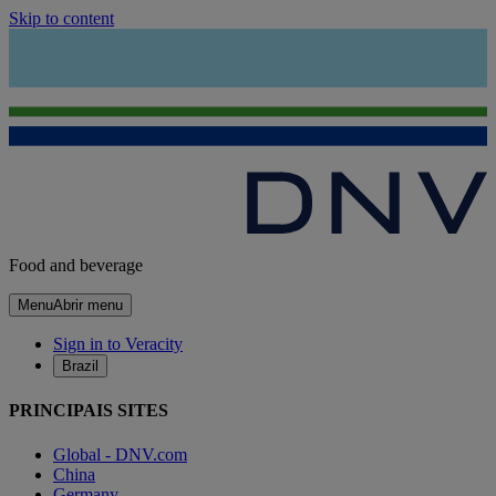
Skip to content
Food and beverage
Menu
Abrir menu
Sign in to Veracity
Brazil
PRINCIPAIS SITES
Global - DNV.com
China
Germany