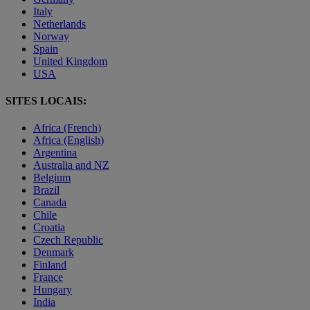
Italy
Netherlands
Norway
Spain
United Kingdom
USA
SITES LOCAIS:
Africa (French)
Africa (English)
Argentina
Australia and NZ
Belgium
Brazil
Canada
Chile
Croatia
Czech Republic
Denmark
Finland
France
Hungary
India