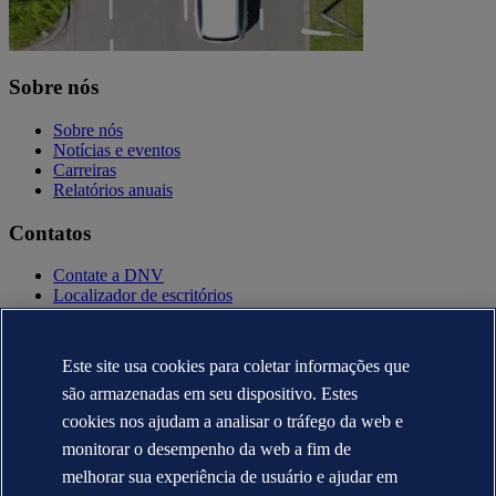
Sobre nós
Sobre nós
Notícias e eventos
Carreiras
Relatórios anuais
Contatos
Contate a DNV
Localizador de escritórios
Contatos para imprensa
Veracity.com
Este site usa cookies para coletar informações que
Política de privacidade
Termo de uso
são armazenadas em seu dispositivo. Estes
Copyright © DNV AS 2025
cookies nos ajudam a analisar o tráfego da web e
Informação sobre cookies
monitorar o desempenho da web a fim de
melhorar sua experiência de usuário e ajudar em