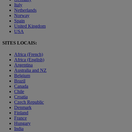
Italy
Netherlands
Norway
Spain
United Kingdom
USA
SITES LOCAIS:
Africa (French)
Africa (English)
Argentina
Australia and NZ
Belgium
Brazil
Canada
Chile
Croatia
Czech Republic
Denmark
Finland
France
Hungary
India