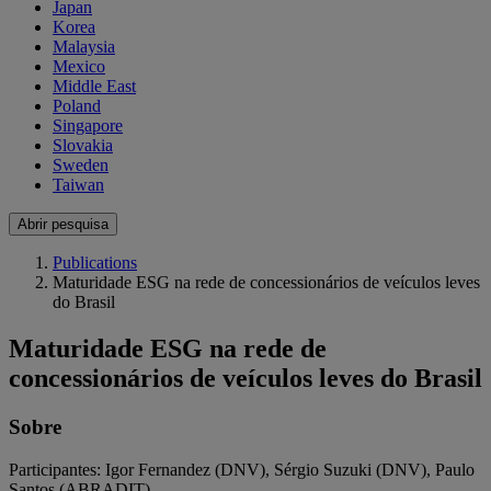
Japan
Korea
Malaysia
Mexico
Middle East
Poland
Singapore
Slovakia
Sweden
Taiwan
Abrir pesquisa
Publications
Maturidade ESG na rede de concessionários de veículos leves
do Brasil
Maturidade ESG na rede de
concessionários de veículos leves do Brasil
Sobre
Participantes: Igor Fernandez (DNV), Sérgio Suzuki (DNV), Paulo
Santos (ABRADIT)