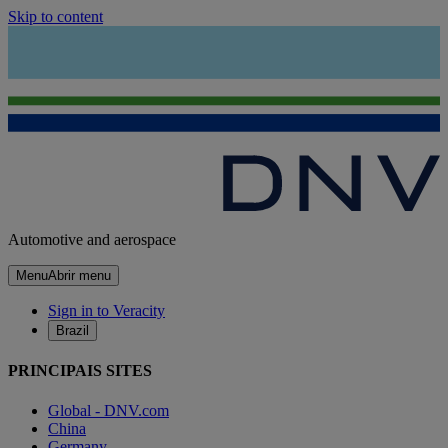
Skip to content
Automotive and aerospace
Menu
Abrir menu
Sign in to Veracity
Brazil
PRINCIPAIS SITES
Global - DNV.com
China
Germany