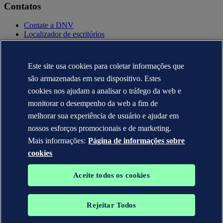
Contatos
Contate a DNV
Localizador de escritórios
Contatos para imprensa
Veracity.com
Este site usa cookies para coletar informações que
Política de privacidade
Termo de uso
são armazenadas em seu dispositivo. Estes
Copyright © DNV AS 2025
cookies nos ajudam a analisar o tráfego da web e
Informação sobre cookies
monitorar o desempenho da web a fim de
melhorar sua experiência de usuário e ajudar em
nossos esforços promocionais e de marketing.
Mais informações:
Página de informações sobre
cookies
Aceite todos os cookies
Rejeitar Todos
As marcas registradas DNV GL®, DNV®, Horizon Graphic e Det