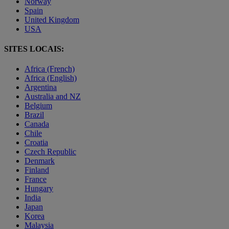
Norway
Spain
United Kingdom
USA
SITES LOCAIS:
Africa (French)
Africa (English)
Argentina
Australia and NZ
Belgium
Brazil
Canada
Chile
Croatia
Czech Republic
Denmark
Finland
France
Hungary
India
Japan
Korea
Malaysia