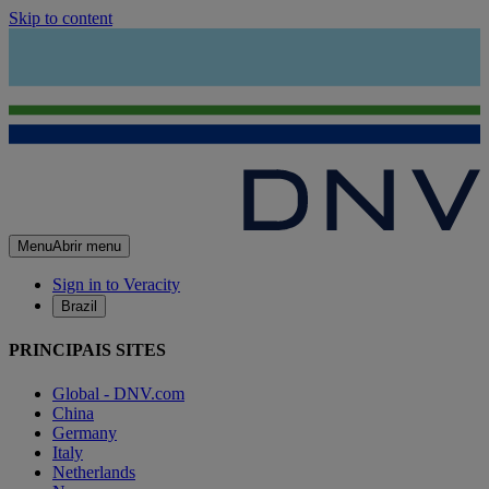
Skip to content
Menu
Abrir menu
Sign in to Veracity
Brazil
PRINCIPAIS SITES
Global - DNV.com
China
Germany
Italy
Netherlands