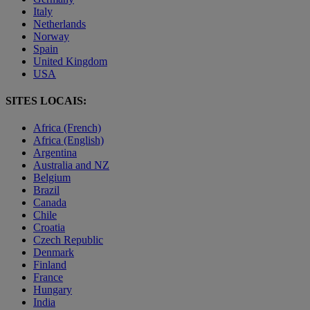
Italy
Netherlands
Norway
Spain
United Kingdom
USA
SITES LOCAIS:
Africa (French)
Africa (English)
Argentina
Australia and NZ
Belgium
Brazil
Canada
Chile
Croatia
Czech Republic
Denmark
Finland
France
Hungary
India