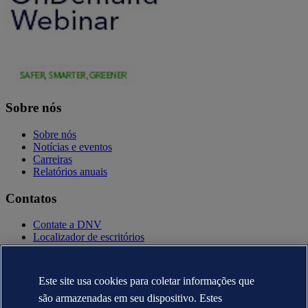
Sobre nós
Sobre nós
Notícias e eventos
Carreiras
Relatórios anuais
Contatos
Contate a DNV
Localizador de escritórios
Contatos para imprensa
Veracity.com
Este site usa cookies para coletar informações que
Política de privacidade
Termo de uso
são armazenadas em seu dispositivo. Estes