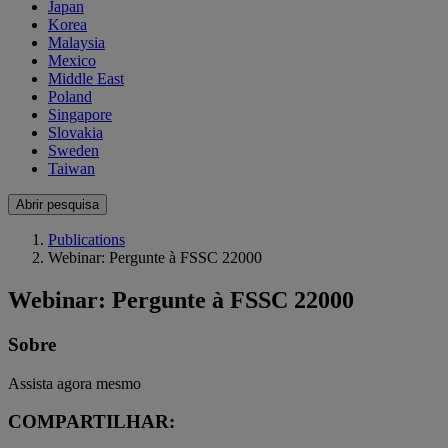
Japan
Korea
Malaysia
Mexico
Middle East
Poland
Singapore
Slovakia
Sweden
Taiwan
Abrir pesquisa
Publications
Webinar: Pergunte à FSSC 22000
Webinar: Pergunte à FSSC 22000
Sobre
Assista agora mesmo
COMPARTILHAR: