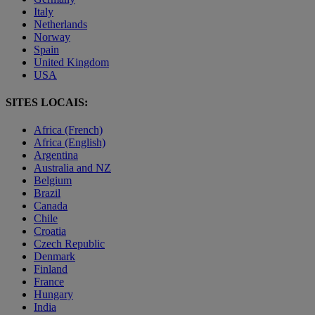
Italy
Netherlands
Norway
Spain
United Kingdom
USA
SITES LOCAIS:
Africa (French)
Africa (English)
Argentina
Australia and NZ
Belgium
Brazil
Canada
Chile
Croatia
Czech Republic
Denmark
Finland
France
Hungary
India