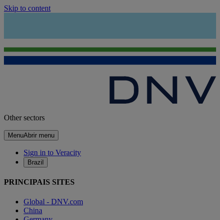
Skip to content
Other sectors
Menu
Abrir menu
Sign in to Veracity
Brazil
PRINCIPAIS SITES
Global - DNV.com
China
Germany