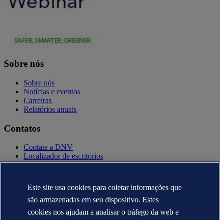
Sobre nós
Sobre nós
Notícias e eventos
Carreiras
Relatórios anuais
Contatos
Contate a DNV
Localizador de escritórios
Contatos para imprensa
Veracity.com
Este site usa cookies para coletar informações que
Política de privacidade
Termo de uso
são armazenadas em seu dispositivo. Estes
Copyright © DNV AS 2025
cookies nos ajudam a analisar o tráfego da web e
Informação sobre cookies