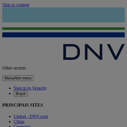
Skip to content
Other sectors
Menu
Abrir menu
Sign in to Veracity
Brazil
PRINCIPAIS SITES
Global - DNV.com
China
Germany