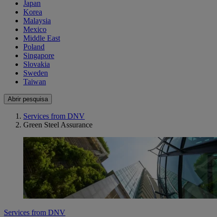
Japan
Korea
Malaysia
Mexico
Middle East
Poland
Singapore
Slovakia
Sweden
Taiwan
Abrir pesquisa
Services from DNV
Green Steel Assurance
Services from DNV