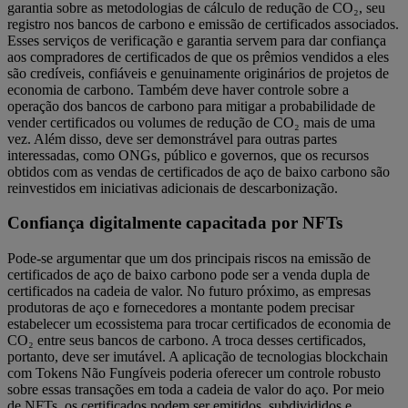
garantia sobre as metodologias de cálculo de redução de CO₂, seu
registro nos bancos de carbono e emissão de certificados associados.
Esses serviços de verificação e garantia servem para dar confiança
aos compradores de certificados de que os prêmios vendidos a eles
são credíveis, confiáveis e genuinamente originários de projetos de
economia de carbono. Também deve haver controle sobre a
operação dos bancos de carbono para mitigar a probabilidade de
vender certificados ou volumes de redução de CO₂ mais de uma
vez. Além disso, deve ser demonstrável para outras partes
interessadas, como ONGs, público e governos, que os recursos
obtidos com as vendas de certificados de aço de baixo carbono são
reinvestidos em iniciativas adicionais de descarbonização.
Confiança digitalmente capacitada por NFTs
Pode-se argumentar que um dos principais riscos na emissão de
certificados de aço de baixo carbono pode ser a venda dupla de
certificados na cadeia de valor. No futuro próximo, as empresas
produtoras de aço e fornecedores a montante podem precisar
estabelecer um ecossistema para trocar certificados de economia de
CO₂ entre seus bancos de carbono. A troca desses certificados,
portanto, deve ser imutável. A aplicação de tecnologias blockchain
com Tokens Não Fungíveis poderia oferecer um controle robusto
sobre essas transações em toda a cadeia de valor do aço. Por meio
de NFTs, os certificados podem ser emitidos, subdivididos e