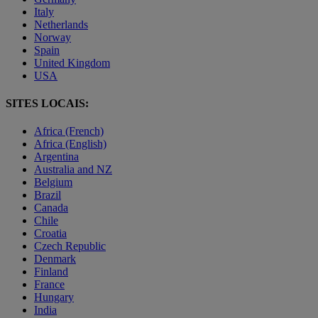
Italy
Netherlands
Norway
Spain
United Kingdom
USA
SITES LOCAIS:
Africa (French)
Africa (English)
Argentina
Australia and NZ
Belgium
Brazil
Canada
Chile
Croatia
Czech Republic
Denmark
Finland
France
Hungary
India