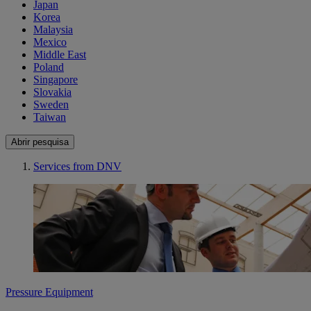
Japan
Korea
Malaysia
Mexico
Middle East
Poland
Singapore
Slovakia
Sweden
Taiwan
Abrir pesquisa
Services from DNV
Pressure Equipment