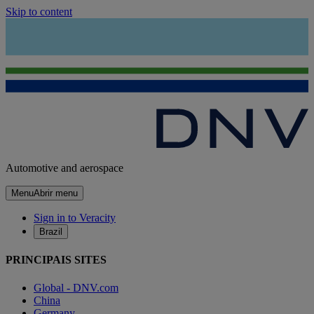
Skip to content
Automotive and aerospace
Menu
Abrir menu
Sign in to Veracity
Brazil
PRINCIPAIS SITES
Global - DNV.com
China
Germany