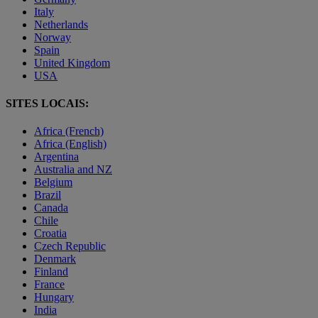
Italy
Netherlands
Norway
Spain
United Kingdom
USA
SITES LOCAIS:
Africa (French)
Africa (English)
Argentina
Australia and NZ
Belgium
Brazil
Canada
Chile
Croatia
Czech Republic
Denmark
Finland
France
Hungary
India