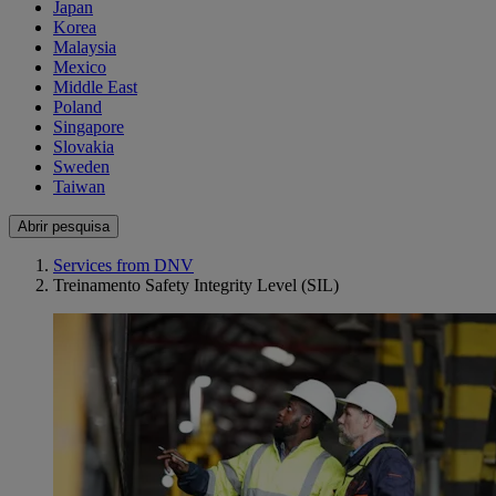
Japan
Korea
Malaysia
Mexico
Middle East
Poland
Singapore
Slovakia
Sweden
Taiwan
Abrir pesquisa
Services from DNV
Treinamento Safety Integrity Level (SIL)