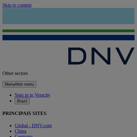
Skip to content
Other sectors
Menu
Abrir menu
Sign in to Veracity
Brazil
PRINCIPAIS SITES
Global - DNV.com
China
Germany