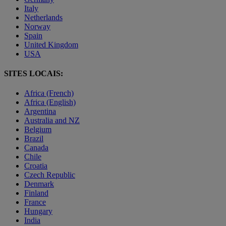
Italy
Netherlands
Norway
Spain
United Kingdom
USA
SITES LOCAIS:
Africa (French)
Africa (English)
Argentina
Australia and NZ
Belgium
Brazil
Canada
Chile
Croatia
Czech Republic
Denmark
Finland
France
Hungary
India