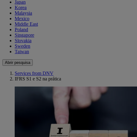
Japan
Korea
Malaysia
Mexico
Middle East
Poland
Singapore
Slovakia
Sweden
Taiwan
Abrir pesquisa
Services from DNV
IFRS S1 e S2 na prática