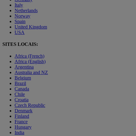
Italy
Netherlands
Norway
Spain
United Kingdom
USA
SITES LOCAIS:
Africa (French)
Africa (English)
Argentina
Australia and NZ
Belgium
Brazil
Canada
Chile
Croatia
Czech Republic
Denmark
Finland
France
Hungary
India