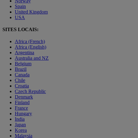
Norway
Spain
United Kingdom
USA
SITES LOCAIS:
Africa (French)
Africa (English)
Argentina
Australia and NZ
Belgium
Brazil
Canada
Chile
Croatia
Czech Republic
Denmark
Finland
France
Hungary
India
Japan
Korea
Malaysia