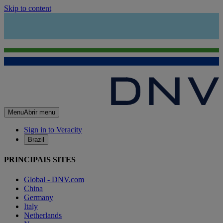
Skip to content
Menu
Abrir menu
Sign in to Veracity
Brazil
PRINCIPAIS SITES
Global - DNV.com
China
Germany
Italy
Netherlands