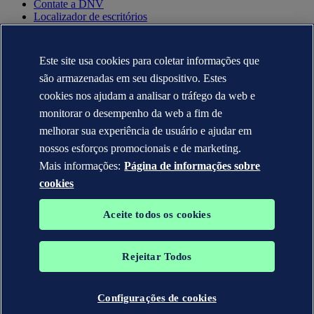
Contate a DNV
Localizador de escritórios
Contatos para imprensa
Veracity.com
Este site usa cookies para coletar informações que
Política de privacidade
Termo de uso
são armazenadas em seu dispositivo. Estes
Copyright © DNV AS 2025
cookies nos ajudam a analisar o tráfego da web e
Informação sobre cookies
monitorar o desempenho da web a fim de
melhorar sua experiência de usuário e ajudar em
nossos esforços promocionais e de marketing.
Mais informações:
Página de informações sobre
cookies
Aceite todos os cookies
Rejeitar Todos
As marcas registradas DNV GL®, DNV®, Horizon Graphic e Det
Norske Veritas® são propriedades de empresas do grupo Det
Norske Veritas. Todos os direitos reservados.
Configurações de cookies