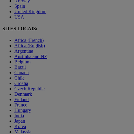
Norway
Spain
United Kingdom
USA
SITES LOCAIS:
Africa (French)
Africa (English)
Argentina
Australia and NZ
Belgium
Brazil
Canada
Chile
Croatia
Czech Republic
Denmark
Finland
France
Hungary
India
Japan
Korea
Malaysia