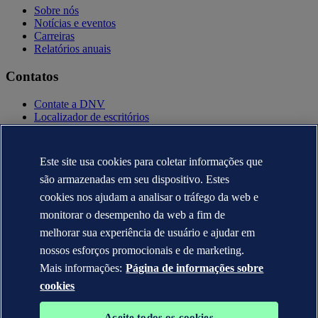
Sobre nós
Notícias e eventos
Carreiras
Relatórios anuais
Contatos
Contate a DNV
Localizador de escritórios
Contatos para imprensa
Veracity.com
Este site usa cookies para coletar informações que
Política de privacidade
Termo de uso
são armazenadas em seu dispositivo. Estes
Copyright © DNV AS 2025
cookies nos ajudam a analisar o tráfego da web e
Informação sobre cookies
monitorar o desempenho da web a fim de
melhorar sua experiência de usuário e ajudar em
nossos esforços promocionais e de marketing.
Mais informações:
Página de informações sobre
cookies
Aceite todos os cookies