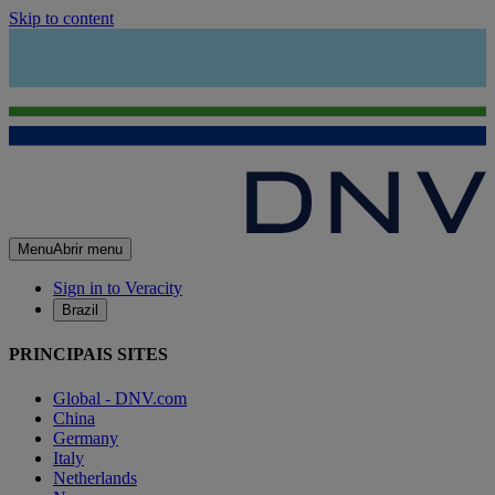
Skip to content
Menu
Abrir menu
Sign in to Veracity
Brazil
PRINCIPAIS SITES
Global - DNV.com
China
Germany
Italy
Netherlands