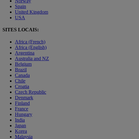
Norway
Spain
United Kingdom
USA
SITES LOCAIS:
Africa (French)
Africa (English)
Argentina
Australia and NZ
Belgium
Brazil
Canada
Chile
Croatia
Czech Republic
Denmark
Finland
France
Hungary
India
Japan
Korea
Malaysia