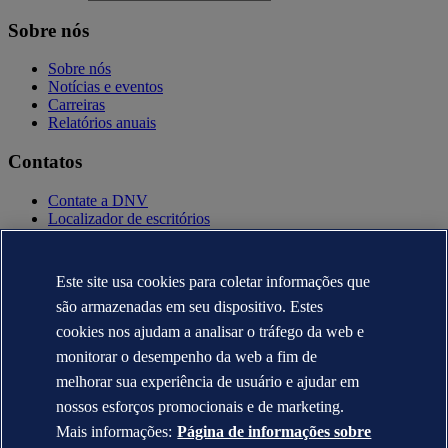
Sobre nós
Sobre nós
Notícias e eventos
Carreiras
Relatórios anuais
Contatos
Contate a DNV
Localizador de escritórios
Contatos para imprensa
Veracity.com
Este site usa cookies para coletar informações que
Política de privacidade
Termo de uso
são armazenadas em seu dispositivo. Estes
Copyright © DNV AS 2025
cookies nos ajudam a analisar o tráfego da web e
Informação sobre cookies
monitorar o desempenho da web a fim de
melhorar sua experiência de usuário e ajudar em
nossos esforços promocionais e de marketing.
Mais informações:
Página de informações sobre