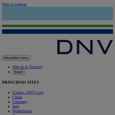
Skip to content
Menu
Abrir menu
Sign in to Veracity
Brazil
PRINCIPAIS SITES
Global - DNV.com
China
Germany
Italy
Netherlands