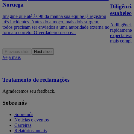
Noruega
Diligênci
estabelec
Imagine que até às 9h da manhã sua equipe já registrou
três incidentes. Antes do almoço, mais dois surgem,
A diligência
todos precisam ser enviados a uma autoridade externa no
rapidamente
formato correto. O verdadeiro risco e...
expectativas
mais complex
Previous slide
Next slide
Veja mais
Tratamento de reclamações
Agradecemos seu feedback.
Sobre nós
Sobre nós
Notícias e eventos
Carreiras
Relatórios anuais