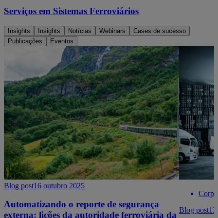
Serviços em Sistemas Ferroviários
Insights
Insights
Notícias
Webinars
Cases de sucesso
Publicações
Eventos
Blog post
16 outubro 2025
Corpo
Automatizando o reporte de segurança
Blog post
13
externa: lições da autoridade ferroviária da