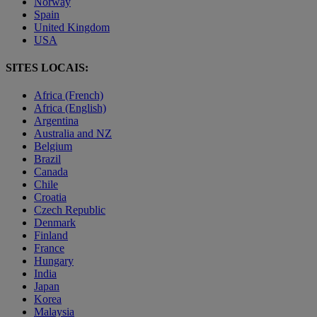
Norway
Spain
United Kingdom
USA
SITES LOCAIS:
Africa (French)
Africa (English)
Argentina
Australia and NZ
Belgium
Brazil
Canada
Chile
Croatia
Czech Republic
Denmark
Finland
France
Hungary
India
Japan
Korea
Malaysia