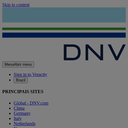
Skip to content
Menu
Abrir menu
Sign in to Veracity
Brazil
PRINCIPAIS SITES
Global - DNV.com
China
Germany
Italy
Netherlands