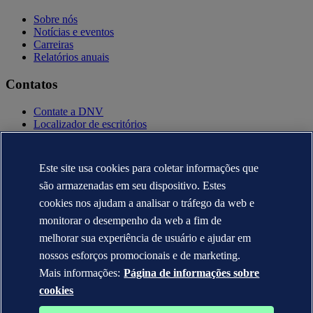
Sobre nós
Notícias e eventos
Carreiras
Relatórios anuais
Contatos
Contate a DNV
Localizador de escritórios
Contatos para imprensa
Veracity.com
Este site usa cookies para coletar informações que
Política de privacidade
Termo de uso
são armazenadas em seu dispositivo. Estes
Copyright © DNV AS 2025
cookies nos ajudam a analisar o tráfego da web e
Informação sobre cookies
monitorar o desempenho da web a fim de
melhorar sua experiência de usuário e ajudar em
nossos esforços promocionais e de marketing.
Mais informações:
Página de informações sobre
cookies