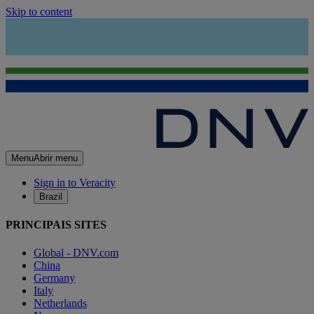
Skip to content
Menu
Abrir menu
Sign in to Veracity
Brazil
PRINCIPAIS SITES
Global - DNV.com
China
Germany
Italy
Netherlands