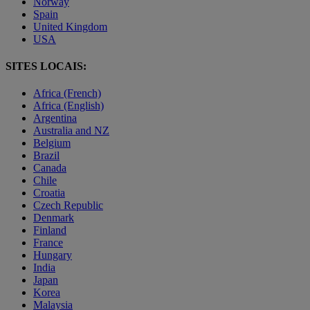
Norway
Spain
United Kingdom
USA
SITES LOCAIS:
Africa (French)
Africa (English)
Argentina
Australia and NZ
Belgium
Brazil
Canada
Chile
Croatia
Czech Republic
Denmark
Finland
France
Hungary
India
Japan
Korea
Malaysia