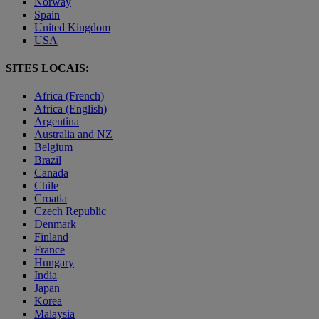
Norway
Spain
United Kingdom
USA
SITES LOCAIS:
Africa (French)
Africa (English)
Argentina
Australia and NZ
Belgium
Brazil
Canada
Chile
Croatia
Czech Republic
Denmark
Finland
France
Hungary
India
Japan
Korea
Malaysia