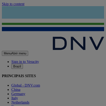
Skip to content
Menu
Abrir menu
Sign in to Veracity
Brazil
PRINCIPAIS SITES
Global - DNV.com
China
Germany
Italy
Netherlands