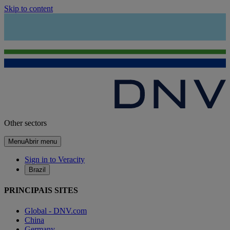
Skip to content
Other sectors
Menu
Abrir menu
Sign in to Veracity
Brazil
PRINCIPAIS SITES
Global - DNV.com
China
Germany