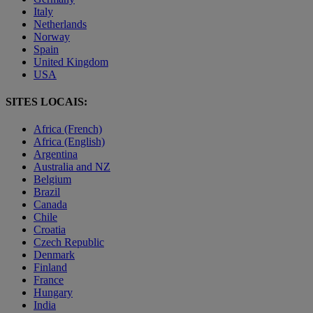
Italy
Netherlands
Norway
Spain
United Kingdom
USA
SITES LOCAIS:
Africa (French)
Africa (English)
Argentina
Australia and NZ
Belgium
Brazil
Canada
Chile
Croatia
Czech Republic
Denmark
Finland
France
Hungary
India