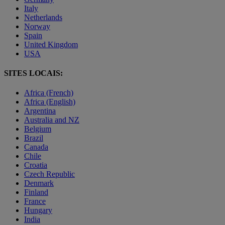
Italy
Netherlands
Norway
Spain
United Kingdom
USA
SITES LOCAIS:
Africa (French)
Africa (English)
Argentina
Australia and NZ
Belgium
Brazil
Canada
Chile
Croatia
Czech Republic
Denmark
Finland
France
Hungary
India