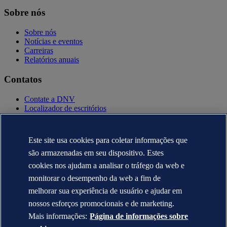
Sobre nós
Sobre nós
Notícias e eventos
Carreiras
Relatórios anuais
Contatos
Contate a DNV
Localizador de escritórios
Contatos para imprensa
Veracity.com
Este site usa cookies para coletar informações que
Política de privacidade
Termo de uso
são armazenadas em seu dispositivo. Estes
Copyright © DNV AS 2025
cookies nos ajudam a analisar o tráfego da web e
Informação sobre cookies
monitorar o desempenho da web a fim de
melhorar sua experiência de usuário e ajudar em
nossos esforços promocionais e de marketing.
Mais informações:
Página de informações sobre