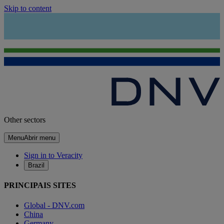
Skip to content
Other sectors
Menu
Abrir menu
Sign in to Veracity
Brazil
PRINCIPAIS SITES
Global - DNV.com
China
Germany