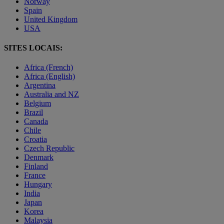
Norway
Spain
United Kingdom
USA
SITES LOCAIS:
Africa (French)
Africa (English)
Argentina
Australia and NZ
Belgium
Brazil
Canada
Chile
Croatia
Czech Republic
Denmark
Finland
France
Hungary
India
Japan
Korea
Malaysia