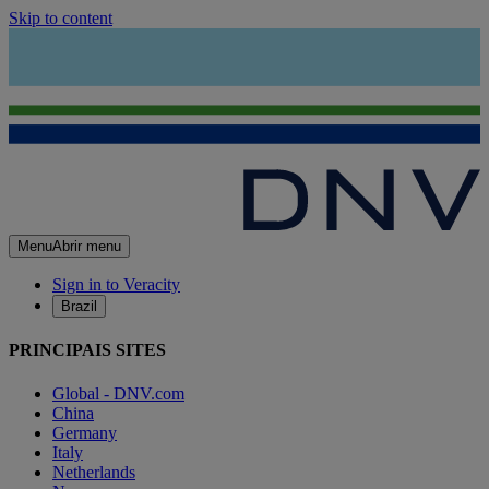
Skip to content
Menu
Abrir menu
Sign in to Veracity
Brazil
PRINCIPAIS SITES
Global - DNV.com
China
Germany
Italy
Netherlands